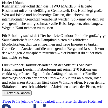
idealer Urlaub.
Kulinarisch verwöhnt dich das „TWO MARIES“ á la carte
Restaurant mit einer vielfältigen Genusswelt. Das Hotel legt großen
Wert auf lokale und hochwertige Zutaten, die liebevoll zu
internationalen Gerichten verarbeitet werden. So kannst du dich auf
eine gemütliche und geschmackvolle Reise begeben, ohne lange
Wege in Kauf nehmen zu müssen.
Für Erholung suchst du? Der beheizte Outdoor-Pool, die großzügige
Saunalandschaft und das Dampfbad bieten dir zahlreiche
Möglichkeiten, dich zu entspannen und neue Energie zu tanken.
Genieße die Aussicht auf die umliegenden Berge und lass dich von
der wohligen Atmosphäre mitreißen – hier brauchst du außer nichts
tun, nichts zu tun.
Direkt vor der Haustür erwartet dich der Skicircus Saalbach
Hinterglemm Leogang Fieberbrunn mit seinen 270 Kilometern
erstklassiger Pisten. Egal, ob du Anfänger bist, mit der Familie
unterwegs oder ein erfahrener Profi – die Vielfalt an blauen, roten
und schwarzen Abfahrten lässt keine Wünsche offen. Neben dem
Skifahren bieten sich zahlreiche Aktivitäten abseits der Pisten, wie
Winterwanderungen, Pferdeschlittenfahrten oder
+ Text ausklappen
Tandemparagleiten, die deinen Winterurlaub unvergesslich machen.
Tipp:
Prüfe jetzt die Verfügbarkeit und Preise für dieses Hotel auf