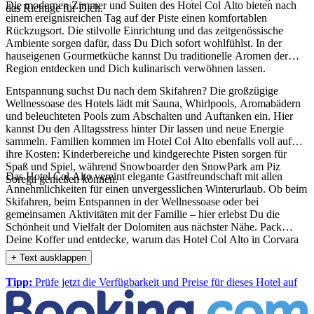
Die modernen Zimmer und Suiten des Hotel Col Alto bieten nach
das Richtige für Dich.
einem ereignisreichen Tag auf der Piste einen komfortablen
Rückzugsort. Die stilvolle Einrichtung und das zeitgenössische
Ambiente sorgen dafür, dass Du Dich sofort wohlfühlst. In der
hauseigenen Gourmetküche kannst Du traditionelle Aromen der
Region entdecken und Dich kulinarisch verwöhnen lassen.
Entspannung suchst Du nach dem Skifahren? Die großzügige
Wellnessoase des Hotels lädt mit Sauna, Whirlpools, Aromabädern
und beleuchteten Pools zum Abschalten und Auftanken ein. Hier
kannst Du den Alltagsstress hinter Dir lassen und neue Energie
sammeln. Familien kommen im Hotel Col Alto ebenfalls voll auf
ihre Kosten: Kinderbereiche und kindgerechte Pisten sorgen für
Spaß und Spiel, während Snowboarder den SnowPark am Piz
Das Hotel Col Alto vereint elegante Gastfreundschaft mit allen
Sorega genießen können.
Annehmlichkeiten für einen unvergesslichen Winterurlaub. Ob beim
Skifahren, beim Entspannen in der Wellnessoase oder bei
gemeinsamen Aktivitäten mit der Familie – hier erlebst Du die
Schönheit und Vielfalt der Dolomiten aus nächster Nähe. Pack
Deine Koffer und entdecke, warum das Hotel Col Alto in Corvara
der perfekte Ort für Deinen nächsten Skiurlaub ist.
+ Text ausklappen
Tipp:
Prüfe jetzt die Verfügbarkeit und Preise für dieses Hotel auf